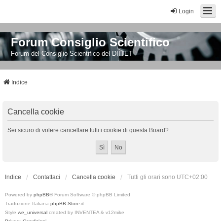
Login
Forum Consiglio Scientifico
Forum del Consiglio Scientifico del DIITET
Indice
Cancella cookie
Sei sicuro di volere cancellare tutti i cookie di questa Board?
Indice
Contattaci
Cancella cookie
Tutti gli orari sono
UTC+02:00
Powered by
phpBB
® Forum Software © phpBB Limited
Traduzione Italiana
phpBB-Store.it
Style
we_universal
created by INVENTEA & v12mike