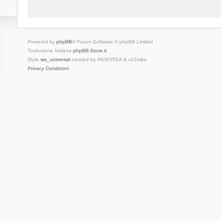
Powered by
phpBB
® Forum Software © phpBB Limited
Traduzione Italiana
phpBB-Store.it
Style
we_universal
created by INVENTEA & v12mike
Privacy
Condizioni