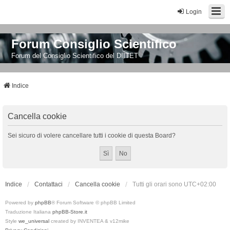
Login
Forum Consiglio Scientifico
Forum del Consiglio Scientifico del DIITET
Indice
Cancella cookie
Sei sicuro di volere cancellare tutti i cookie di questa Board?
Indice
Contattaci
Cancella cookie
Tutti gli orari sono
UTC+02:00
Powered by
phpBB
® Forum Software © phpBB Limited
Traduzione Italiana
phpBB-Store.it
Style
we_universal
created by INVENTEA & v12mike