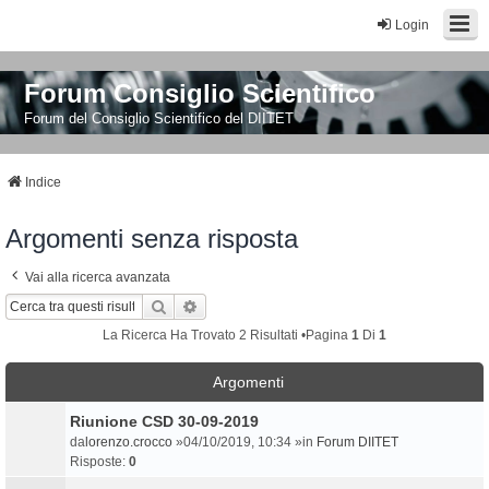
Login
Forum Consiglio Scientifico
Forum del Consiglio Scientifico del DIITET
Indice
Argomenti senza risposta
Vai alla ricerca avanzata
Cerca
Ricerca Avanzata
La Ricerca Ha Trovato 2 Risultati •Pagina
1
Di
1
Argomenti
Riunione CSD 30-09-2019
da
lorenzo.crocco
»04/10/2019, 10:34 »in
Forum DIITET
Risposte:
0