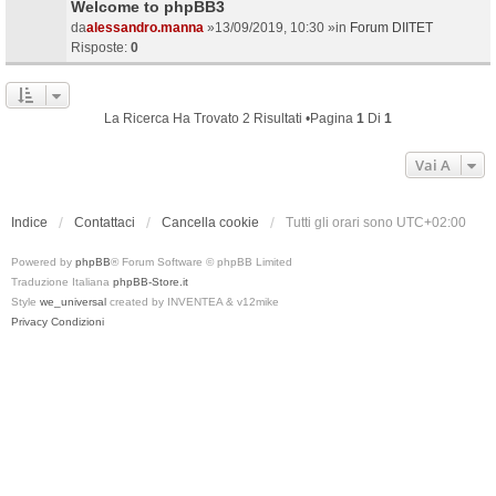
Welcome to phpBB3
da
alessandro.manna
»13/09/2019, 10:30 »in
Forum DIITET
Risposte:
0
La Ricerca Ha Trovato 2 Risultati •Pagina
1
Di
1
Vai A
Indice
Contattaci
Cancella cookie
Tutti gli orari sono
UTC+02:00
Powered by
phpBB
® Forum Software © phpBB Limited
Traduzione Italiana
phpBB-Store.it
Style
we_universal
created by INVENTEA & v12mike
Privacy
Condizioni