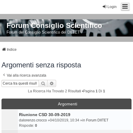
Login
Forum Consiglio Scientifico
Forum del Consiglio Scientifico del DIITET
Indice
Argomenti senza risposta
Vai alla ricerca avanzata
Cerca
Ricerca Avanzata
La Ricerca Ha Trovato 2 Risultati •Pagina
1
Di
1
Argomenti
Riunione CSD 30-09-2019
da
lorenzo.crocco
»04/10/2019, 10:34 »in
Forum DIITET
Risposte:
0