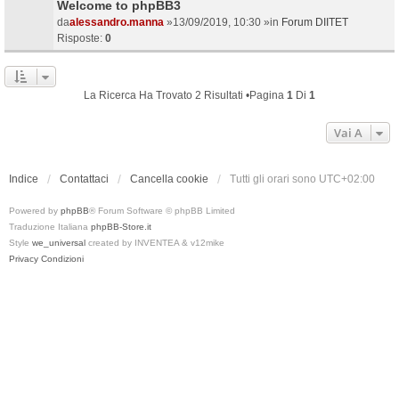
Welcome to phpBB3
da
alessandro.manna
»13/09/2019, 10:30 »in
Forum DIITET
Risposte:
0
La Ricerca Ha Trovato 2 Risultati •Pagina
1
Di
1
Vai A
Indice
Contattaci
Cancella cookie
Tutti gli orari sono
UTC+02:00
Powered by
phpBB
® Forum Software © phpBB Limited
Traduzione Italiana
phpBB-Store.it
Style
we_universal
created by INVENTEA & v12mike
Privacy
Condizioni