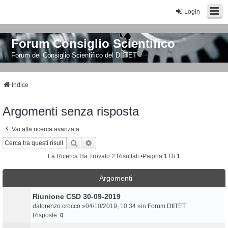
Login
Forum Consiglio Scientifico
Forum del Consiglio Scientifico del DIITET
Indice
Argomenti senza risposta
Vai alla ricerca avanzata
Cerca
Ricerca Avanzata
La Ricerca Ha Trovato 2 Risultati •Pagina
1
Di
1
Argomenti
Riunione CSD 30-09-2019
da
lorenzo.crocco
»04/10/2019, 10:34 »in
Forum DIITET
Risposte:
0