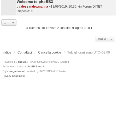
Welcome to phpBB3
da
alessandro.manna
»13/09/2019, 10:30 »in
Forum DIITET
Risposte:
0
La Ricerca Ha Trovato 2 Risultati •Pagina
1
Di
1
Vai A
Indice
Contattaci
Cancella cookie
Tutti gli orari sono
UTC+02:00
Powered by
phpBB
® Forum Software © phpBB Limited
Traduzione Italiana
phpBB-Store.it
Style
we_universal
created by INVENTEA & v12mike
Privacy
Condizioni