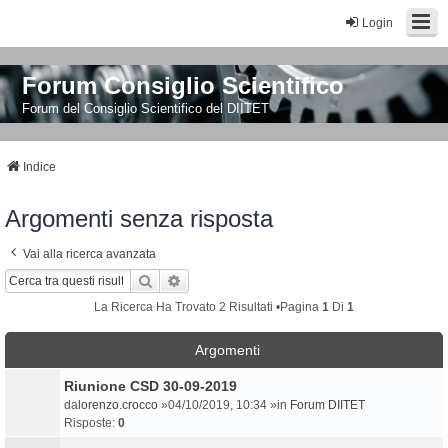
Login
Forum Consiglio Scientifico
Forum del Consiglio Scientifico del DIITET
Indice
Argomenti senza risposta
Vai alla ricerca avanzata
Cerca
Ricerca Avanzata
La Ricerca Ha Trovato 2 Risultati •Pagina
1
Di
1
Argomenti
Riunione CSD 30-09-2019
da
lorenzo.crocco
»04/10/2019, 10:34 »in
Forum DIITET
Risposte:
0