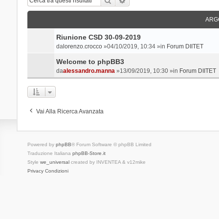
ARG
Riunione CSD 30-09-2019
da
lorenzo.crocco
»04/10/2019, 10:34 »in
Forum DIITET
Welcome to phpBB3
da
alessandro.manna
»13/09/2019, 10:30 »in
Forum DIITET
Vai Alla Ricerca Avanzata
Powered by
phpBB
® Forum Software © phpBB Limited
Traduzione Italiana
phpBB-Store.it
Style
we_universal
created by INVENTEA & v12mike
Privacy
Condizioni