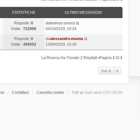
STATISTICHE
ULTIMO MESSAGGIO
Risposte:
0
da
lorenzo.crocco
Visite :
722998
04/10/2019, 10:34
Risposte:
0
da
alessandro.manna
Visite :
495652
13/09/2019, 10:30
La Ricerca Ha Trovato 2 Risultati •Pagina
1
Di
1
Vai A
ice
Contattaci
Cancella cookie
Tutti gli orari sono
UTC+02:00