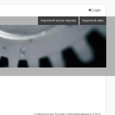
Login
Argomenti senza risposta
Argomenti attivi
La Ricerca Ha Trovato 2 Risultati •Pagina
1
Di
1