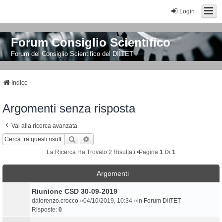
Login
Forum Consiglio Scientifico
Forum del Consiglio Scientifico del DIITET
Indice
Argomenti senza risposta
Vai alla ricerca avanzata
Cerca
Ricerca Avanzata
La Ricerca Ha Trovato 2 Risultati •Pagina
1
Di
1
Argomenti
Riunione CSD 30-09-2019
da
lorenzo.crocco
»04/10/2019, 10:34 »in
Forum DIITET
Risposte:
0