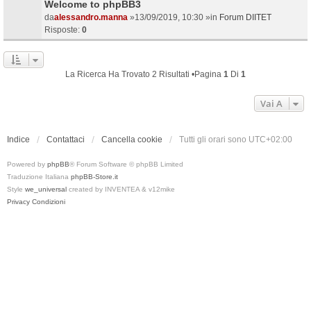
Welcome to phpBB3
da
alessandro.manna
»13/09/2019, 10:30 »in
Forum DIITET
Risposte:
0
La Ricerca Ha Trovato 2 Risultati •Pagina
1
Di
1
Vai A
Indice
Contattaci
Cancella cookie
Tutti gli orari sono
UTC+02:00
Powered by
phpBB
® Forum Software © phpBB Limited
Traduzione Italiana
phpBB-Store.it
Style
we_universal
created by INVENTEA & v12mike
Privacy
Condizioni