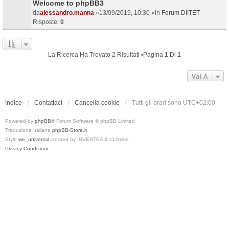
Welcome to phpBB3
da
alessandro.manna
»13/09/2019, 10:30 »in
Forum DIITET
Risposte:
0
La Ricerca Ha Trovato 2 Risultati •Pagina
1
Di
1
Vai A
Indice
Contattaci
Cancella cookie
Tutti gli orari sono
UTC+02:00
Powered by
phpBB
® Forum Software © phpBB Limited
Traduzione Italiana
phpBB-Store.it
Style
we_universal
created by INVENTEA & v12mike
Privacy
Condizioni