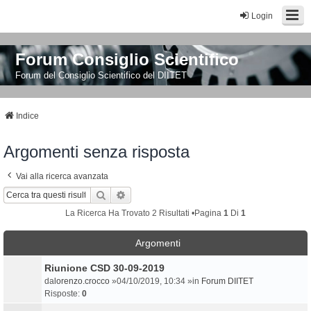
Login
Forum Consiglio Scientifico
Forum del Consiglio Scientifico del DIITET
Indice
Argomenti senza risposta
Vai alla ricerca avanzata
Cerca
Ricerca Avanzata
La Ricerca Ha Trovato 2 Risultati •Pagina
1
Di
1
Argomenti
Riunione CSD 30-09-2019
da
lorenzo.crocco
»04/10/2019, 10:34 »in
Forum DIITET
Risposte:
0