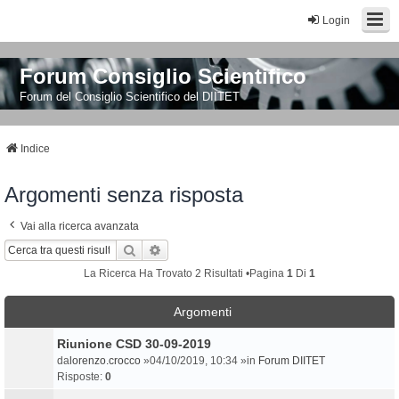
Login
Forum Consiglio Scientifico
Forum del Consiglio Scientifico del DIITET
Indice
Argomenti senza risposta
Vai alla ricerca avanzata
Cerca
Ricerca Avanzata
La Ricerca Ha Trovato 2 Risultati •Pagina
1
Di
1
Argomenti
Riunione CSD 30-09-2019
da
lorenzo.crocco
»04/10/2019, 10:34 »in
Forum DIITET
Risposte:
0