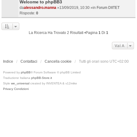
Welcome to phpBB3
da
alessandro.manna
»13/09/2019, 10:30 »in
Forum DIITET
Risposte:
0
La Ricerca Ha Trovato 2 Risultati •Pagina
1
Di
1
Vai A
Indice
Contattaci
Cancella cookie
Tutti gli orari sono
UTC+02:00
Powered by
phpBB
® Forum Software © phpBB Limited
Traduzione Italiana
phpBB-Store.it
Style
we_universal
created by INVENTEA & v12mike
Privacy
Condizioni