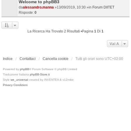
Welcome to phpBB3
da
alessandro.manna
»13/09/2019, 10:30 »in
Forum DIITET
Risposte:
0
La Ricerca Ha Trovato 2 Risultati •Pagina
1
Di
1
Vai A
Indice
Contattaci
Cancella cookie
Tutti gli orari sono
UTC+02:00
Powered by
phpBB
® Forum Software © phpBB Limited
Traduzione Italiana
phpBB-Store.it
Style
we_universal
created by INVENTEA & v12mike
Privacy
Condizioni