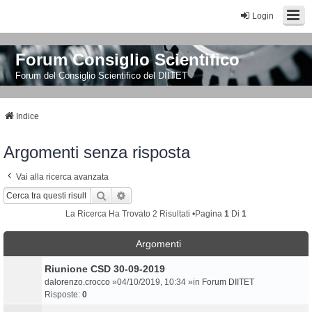
Login
Forum Consiglio Scientifico
Forum del Consiglio Scientifico del DIITET
Indice
Argomenti senza risposta
Vai alla ricerca avanzata
Cerca
Ricerca Avanzata
La Ricerca Ha Trovato 2 Risultati •Pagina
1
Di
1
Argomenti
Riunione CSD 30-09-2019
da
lorenzo.crocco
»04/10/2019, 10:34 »in
Forum DIITET
Risposte:
0