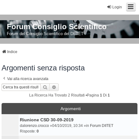
Login
Forum Consiglio Scientifico
Forum del Consiglio Scientifico del DIITET
Indice
Argomenti senza risposta
Vai alla ricerca avanzata
Cerca
Ricerca Avanzata
La Ricerca Ha Trovato 2 Risultati •Pagina
1
Di
1
Argomenti
Riunione CSD 30-09-2019
da
lorenzo.crocco
»04/10/2019, 10:34 »in
Forum DIITET
Risposte:
0