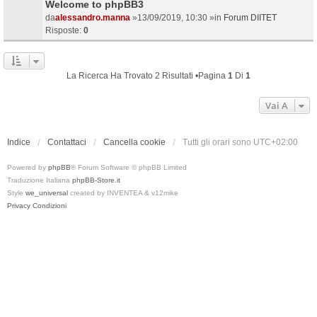
Welcome to phpBB3
da
alessandro.manna
»13/09/2019, 10:30 »in
Forum DIITET
Risposte:
0
La Ricerca Ha Trovato 2 Risultati •Pagina
1
Di
1
Vai A
Indice
Contattaci
Cancella cookie
Tutti gli orari sono
UTC+02:00
Powered by
phpBB
® Forum Software © phpBB Limited
Traduzione Italiana
phpBB-Store.it
Style
we_universal
created by INVENTEA & v12mike
Privacy
Condizioni