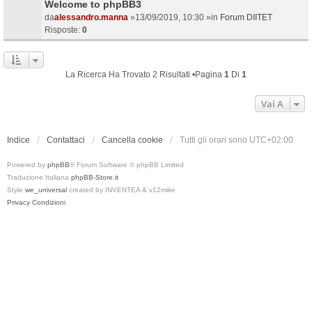
Welcome to phpBB3
da
alessandro.manna
»13/09/2019, 10:30 »in
Forum DIITET
Risposte:
0
La Ricerca Ha Trovato 2 Risultati •Pagina
1
Di
1
Vai A
Indice
Contattaci
Cancella cookie
Tutti gli orari sono
UTC+02:00
Powered by
phpBB
® Forum Software © phpBB Limited
Traduzione Italiana
phpBB-Store.it
Style
we_universal
created by INVENTEA & v12mike
Privacy
Condizioni