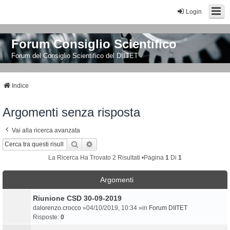
Login
Forum Consiglio Scientifico
Forum del Consiglio Scientifico del DIITET
Indice
Argomenti senza risposta
Vai alla ricerca avanzata
Cerca
Ricerca Avanzata
La Ricerca Ha Trovato 2 Risultati •Pagina
1
Di
1
Argomenti
Riunione CSD 30-09-2019
da
lorenzo.crocco
»04/10/2019, 10:34 »in
Forum DIITET
Risposte:
0