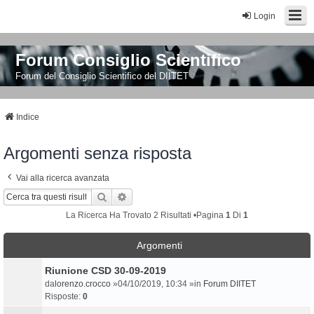
Login
Forum Consiglio Scientifico
Forum del Consiglio Scientifico del DIITET
Indice
Argomenti senza risposta
Vai alla ricerca avanzata
Cerca
Ricerca Avanzata
La Ricerca Ha Trovato 2 Risultati •Pagina
1
Di
1
Argomenti
Riunione CSD 30-09-2019
da
lorenzo.crocco
»04/10/2019, 10:34 »in
Forum DIITET
Risposte:
0