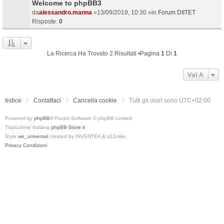
Welcome to phpBB3
da
alessandro.manna
»13/09/2019, 10:30 »in
Forum DIITET
Risposte:
0
La Ricerca Ha Trovato 2 Risultati •Pagina
1
Di
1
Vai A
Indice
Contattaci
Cancella cookie
Tutti gli orari sono
UTC+02:00
Powered by
phpBB
® Forum Software © phpBB Limited
Traduzione Italiana
phpBB-Store.it
Style
we_universal
created by INVENTEA & v12mike
Privacy
Condizioni