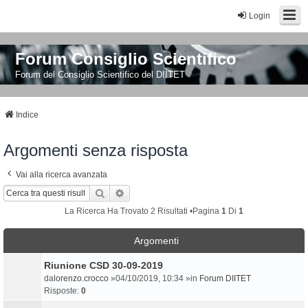
Login
Forum Consiglio Scientifico
Forum del Consiglio Scientifico del DIITET
Indice
Argomenti senza risposta
Vai alla ricerca avanzata
Cerca
Ricerca Avanzata
La Ricerca Ha Trovato 2 Risultati •Pagina
1
Di
1
Argomenti
Riunione CSD 30-09-2019
da
lorenzo.crocco
»04/10/2019, 10:34 »in
Forum DIITET
Risposte:
0