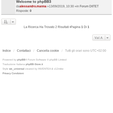
Welcome to phpBB3
da
alessandro.manna
»13/09/2019, 10:30 »in
Forum DIITET
Risposte:
0
La Ricerca Ha Trovato 2 Risultati •Pagina
1
Di
1
Vai A
Indice
Contattaci
Cancella cookie
Tutti gli orari sono
UTC+02:00
Powered by
phpBB
® Forum Software © phpBB Limited
Traduzione Italiana
phpBB-Store.it
Style
we_universal
created by INVENTEA & v12mike
Privacy
Condizioni