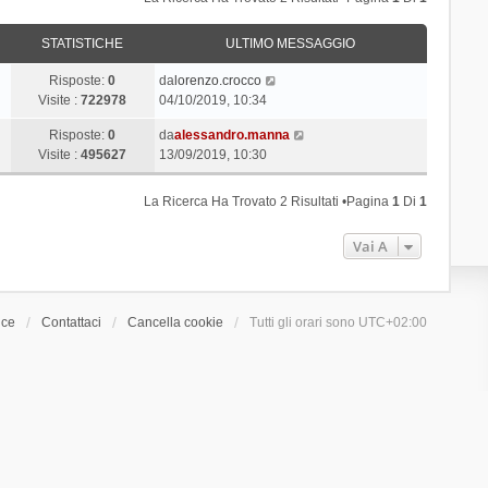
STATISTICHE
ULTIMO MESSAGGIO
Risposte:
0
da
lorenzo.crocco
Visite :
722978
04/10/2019, 10:34
Risposte:
0
da
alessandro.manna
Visite :
495627
13/09/2019, 10:30
La Ricerca Ha Trovato 2 Risultati •Pagina
1
Di
1
Vai A
ice
Contattaci
Cancella cookie
Tutti gli orari sono
UTC+02:00