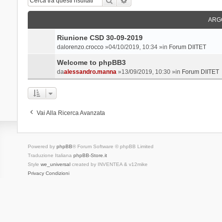
ARG
Riunione CSD 30-09-2019
da
lorenzo.crocco
»04/10/2019, 10:34 »in
Forum DIITET
Welcome to phpBB3
da
alessandro.manna
»13/09/2019, 10:30 »in
Forum DIITET
Vai Alla Ricerca Avanzata
Powered by
phpBB
® Forum Software © phpBB Limited
Traduzione Italiana
phpBB-Store.it
Style
we_universal
created by INVENTEA & v12mike
Privacy
Condizioni