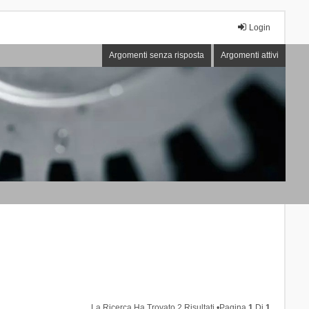
Login
Argomenti senza risposta
Argomenti attivi
La Ricerca Ha Trovato 2 Risultati •Pagina
1
Di
1