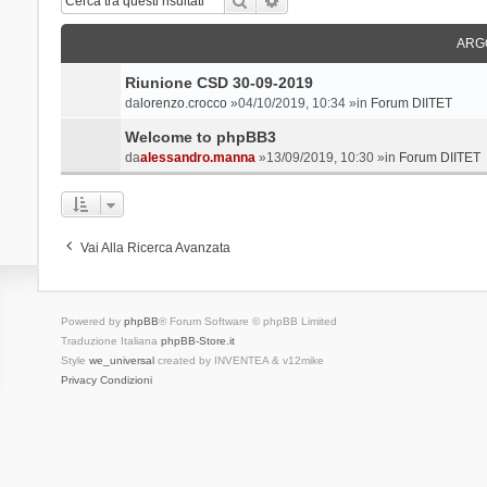
ARG
Riunione CSD 30-09-2019
da
lorenzo.crocco
»04/10/2019, 10:34 »in
Forum DIITET
Welcome to phpBB3
da
alessandro.manna
»13/09/2019, 10:30 »in
Forum DIITET
Vai Alla Ricerca Avanzata
Powered by
phpBB
® Forum Software © phpBB Limited
Traduzione Italiana
phpBB-Store.it
Style
we_universal
created by INVENTEA & v12mike
Privacy
Condizioni