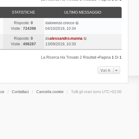
STATISTICHE
ULTIMO MESSAGGIO
Risposte:
0
da
lorenzo.crocco
Visite :
724398
04/10/2019, 10:34
Risposte:
0
da
alessandro.manna
Visite :
498287
13/09/2019, 10:30
La Ricerca Ha Trovato 2 Risultati •Pagina
1
Di
1
Vai A
ice
Contattaci
Cancella cookie
Tutti gli orari sono
UTC+02:00