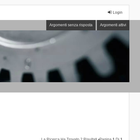
Login
Argomenti senza risposta
Argomenti attivi
La Ricerca Ha Trovato 2 Risultati •Pagina
1
Di
1