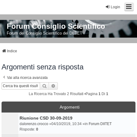
Login
Forum Consiglio Scientifico
Forum del Consiglio Scientifico del DIITET
Indice
Argomenti senza risposta
Vai alla ricerca avanzata
Cerca
Ricerca Avanzata
La Ricerca Ha Trovato 2 Risultati •Pagina
1
Di
1
Argomenti
Riunione CSD 30-09-2019
da
lorenzo.crocco
»04/10/2019, 10:34 »in
Forum DIITET
Risposte:
0