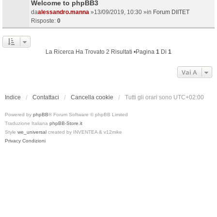
Welcome to phpBB3
da
alessandro.manna
»13/09/2019, 10:30 »in
Forum DIITET
Risposte:
0
La Ricerca Ha Trovato 2 Risultati •Pagina
1
Di
1
Vai A
Indice
Contattaci
Cancella cookie
Tutti gli orari sono
UTC+02:00
Powered by
phpBB
® Forum Software © phpBB Limited
Traduzione Italiana
phpBB-Store.it
Style
we_universal
created by INVENTEA & v12mike
Privacy
Condizioni