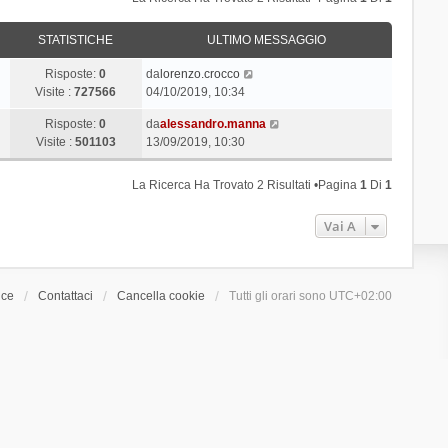
STATISTICHE
ULTIMO MESSAGGIO
Risposte:
0
da
lorenzo.crocco
Visite :
727566
04/10/2019, 10:34
Risposte:
0
da
alessandro.manna
Visite :
501103
13/09/2019, 10:30
La Ricerca Ha Trovato 2 Risultati •Pagina
1
Di
1
Vai A
ice
Contattaci
Cancella cookie
Tutti gli orari sono
UTC+02:00