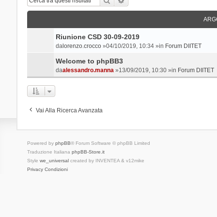
ARG
Riunione CSD 30-09-2019
da
lorenzo.crocco
»04/10/2019, 10:34 »in
Forum DIITET
Welcome to phpBB3
da
alessandro.manna
»13/09/2019, 10:30 »in
Forum DIITET
Vai Alla Ricerca Avanzata
Powered by
phpBB
® Forum Software © phpBB Limited
Traduzione Italiana
phpBB-Store.it
Style
we_universal
created by INVENTEA & v12mike
Privacy
Condizioni