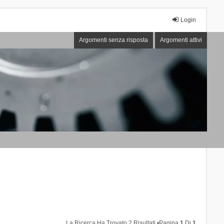
Login
Argomenti senza risposta
Argomenti attivi
La Ricerca Ha Trovato 2 Risultati •Pagina
1
Di
1