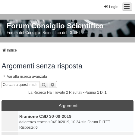
Login
Forum Consiglio Scientifico
Forum del Consiglio Scientifico del DIITET
Indice
Argomenti senza risposta
Vai alla ricerca avanzata
Cerca
Ricerca Avanzata
La Ricerca Ha Trovato 2 Risultati •Pagina
1
Di
1
Argomenti
Riunione CSD 30-09-2019
da
lorenzo.crocco
»04/10/2019, 10:34 »in
Forum DIITET
Risposte:
0