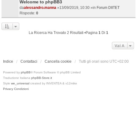
Welcome to phpBB3
da
alessandro.manna
»13/09/2019, 10:30 »in
Forum DIITET
Risposte:
0
La Ricerca Ha Trovato 2 Risultati •Pagina
1
Di
1
Vai A
Indice
Contattaci
Cancella cookie
Tutti gli orari sono
UTC+02:00
Powered by
phpBB
® Forum Software © phpBB Limited
Traduzione Italiana
phpBB-Store.it
Style
we_universal
created by INVENTEA & v12mike
Privacy
Condizioni