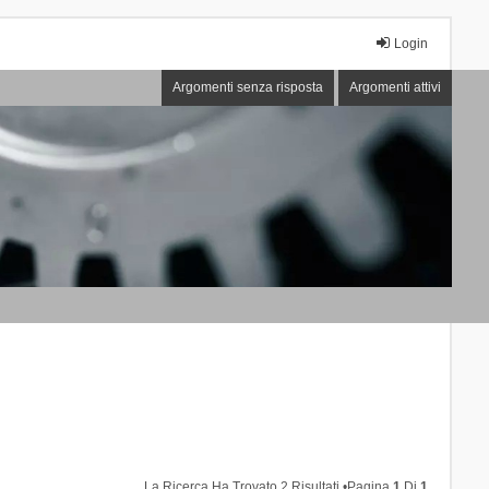
Login
Argomenti senza risposta
Argomenti attivi
La Ricerca Ha Trovato 2 Risultati •Pagina
1
Di
1