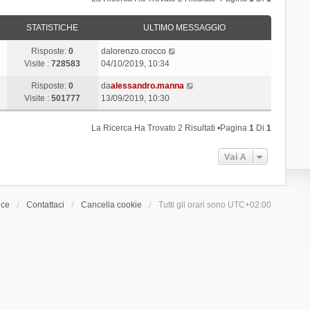
STATISTICHE
ULTIMO MESSAGGIO
Risposte:
0
da
lorenzo.crocco
Visite :
728583
04/10/2019, 10:34
Risposte:
0
da
alessandro.manna
Visite :
501777
13/09/2019, 10:30
La Ricerca Ha Trovato 2 Risultati •Pagina
1
Di
1
Vai A
ice
Contattaci
Cancella cookie
Tutti gli orari sono
UTC+02:00