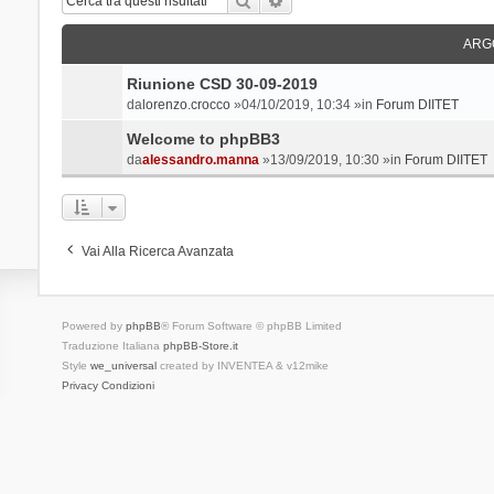
ARG
Riunione CSD 30-09-2019
da
lorenzo.crocco
»04/10/2019, 10:34 »in
Forum DIITET
Welcome to phpBB3
da
alessandro.manna
»13/09/2019, 10:30 »in
Forum DIITET
Vai Alla Ricerca Avanzata
Powered by
phpBB
® Forum Software © phpBB Limited
Traduzione Italiana
phpBB-Store.it
Style
we_universal
created by INVENTEA & v12mike
Privacy
Condizioni