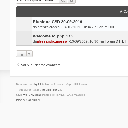
ARG
Riunione CSD 30-09-2019
da
lorenzo.crocco
»04/10/2019, 10:34 »in
Forum DIITET
Welcome to phpBB3
da
alessandro.manna
»13/09/2019, 10:30 »in
Forum DIITET
Vai Alla Ricerca Avanzata
Powered by
phpBB
® Forum Software © phpBB Limited
Traduzione Italiana
phpBB-Store.it
Style
we_universal
created by INVENTEA & v12mike
Privacy
Condizioni