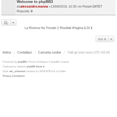
Welcome to phpBB3
da
alessandro.manna
»13/09/2019, 10:30 »in
Forum DIITET
Risposte:
0
La Ricerca Ha Trovato 2 Risultati •Pagina
1
Di
1
Vai A
Indice
Contattaci
Cancella cookie
Tutti gli orari sono
UTC+02:00
Powered by
phpBB
® Forum Software © phpBB Limited
Traduzione Italiana
phpBB-Store.it
Style
we_universal
created by INVENTEA & v12mike
Privacy
Condizioni