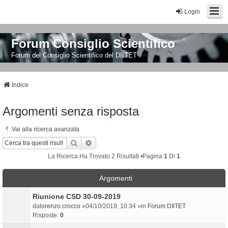
Login
Forum Consiglio Scientifico
Forum del Consiglio Scientifico del DIITET
Indice
Argomenti senza risposta
Vai alla ricerca avanzata
Cerca
Ricerca Avanzata
La Ricerca Ha Trovato 2 Risultati •Pagina
1
Di
1
Argomenti
Riunione CSD 30-09-2019
da
lorenzo.crocco
»04/10/2019, 10:34 »in
Forum DIITET
Risposte:
0