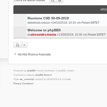
ARG
Riunione CSD 30-09-2019
da
lorenzo.crocco
»04/10/2019, 10:34 »in
Forum DIITET
Welcome to phpBB3
da
alessandro.manna
»13/09/2019, 10:30 »in
Forum DIITET
Vai Alla Ricerca Avanzata
Powered by
phpBB
® Forum Software © phpBB Limited
Traduzione Italiana
phpBB-Store.it
Style
we_universal
created by INVENTEA & v12mike
Privacy
Condizioni