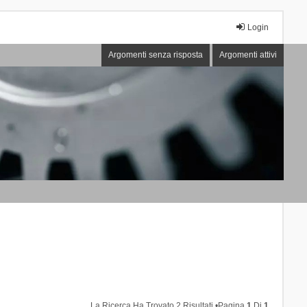
Login
Argomenti senza risposta
Argomenti attivi
La Ricerca Ha Trovato 2 Risultati •Pagina
1
Di
1