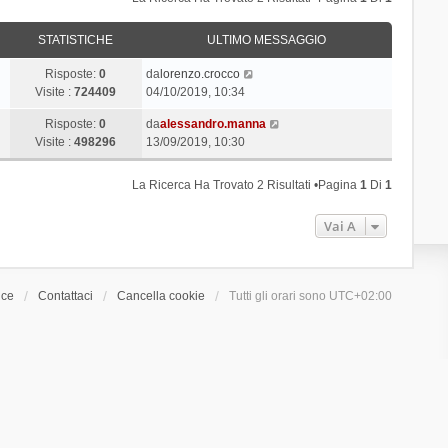
STATISTICHE
ULTIMO MESSAGGIO
Risposte:
0
da
lorenzo.crocco
Visite :
724409
04/10/2019, 10:34
Risposte:
0
da
alessandro.manna
Visite :
498296
13/09/2019, 10:30
La Ricerca Ha Trovato 2 Risultati •Pagina
1
Di
1
Vai A
ice
Contattaci
Cancella cookie
Tutti gli orari sono
UTC+02:00