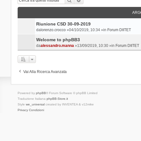
ARG
Riunione CSD 30-09-2019
da
lorenzo.crocco
»04/10/2019, 10:34 »in
Forum DIITET
Welcome to phpBB3
da
alessandro.manna
»13/09/2019, 10:30 »in
Forum DIITET
Vai Alla Ricerca Avanzata
Powered by
phpBB
® Forum Software © phpBB Limited
Traduzione Italiana
phpBB-Store.it
Style
we_universal
created by INVENTEA & v12mike
Privacy
Condizioni