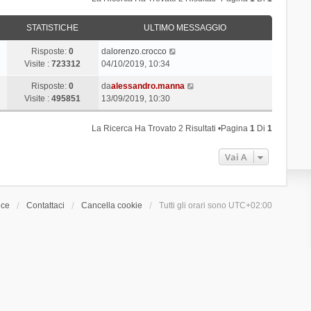
STATISTICHE
ULTIMO MESSAGGIO
Risposte:
0
da
lorenzo.crocco
Visite :
723312
04/10/2019, 10:34
Risposte:
0
da
alessandro.manna
Visite :
495851
13/09/2019, 10:30
La Ricerca Ha Trovato 2 Risultati •Pagina
1
Di
1
Vai A
ice
Contattaci
Cancella cookie
Tutti gli orari sono
UTC+02:00