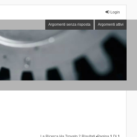
Login
Argomenti senza risposta
Argomenti attivi
La Ricerca Ha Trovato 2 Risultati •Pagina
1
Di
1