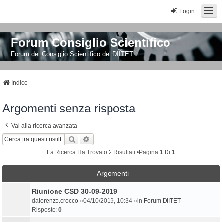
Login
Forum Consiglio Scientifico
Forum del Consiglio Scientifico del DIITET
Indice
Argomenti senza risposta
Vai alla ricerca avanzata
Cerca
Ricerca Avanzata
La Ricerca Ha Trovato 2 Risultati •Pagina
1
Di
1
Argomenti
Riunione CSD 30-09-2019
da
lorenzo.crocco
»04/10/2019, 10:34 »in
Forum DIITET
Risposte:
0