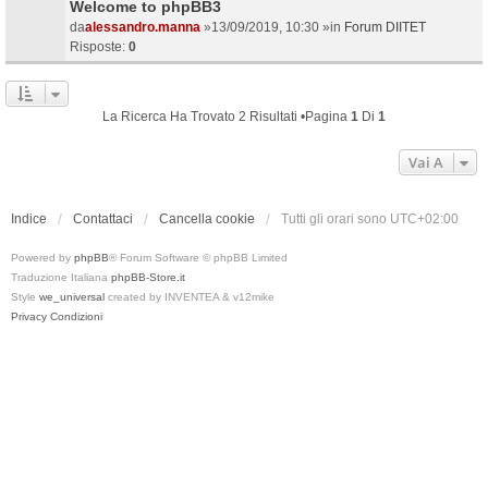
Welcome to phpBB3
da
alessandro.manna
»13/09/2019, 10:30 »in
Forum DIITET
Risposte:
0
La Ricerca Ha Trovato 2 Risultati •Pagina
1
Di
1
Vai A
Indice
Contattaci
Cancella cookie
Tutti gli orari sono
UTC+02:00
Powered by
phpBB
® Forum Software © phpBB Limited
Traduzione Italiana
phpBB-Store.it
Style
we_universal
created by INVENTEA & v12mike
Privacy
Condizioni