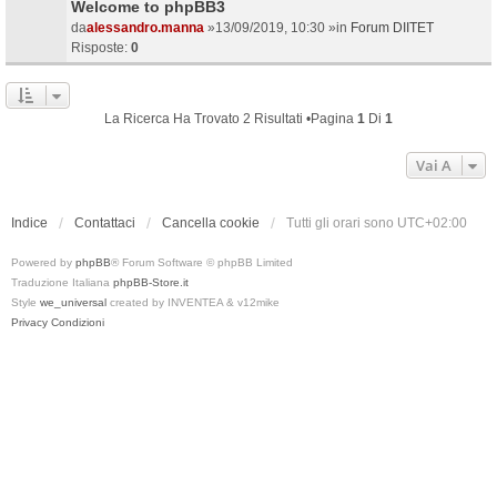
Welcome to phpBB3
da
alessandro.manna
»13/09/2019, 10:30 »in
Forum DIITET
Risposte:
0
La Ricerca Ha Trovato 2 Risultati •Pagina
1
Di
1
Vai A
Indice
Contattaci
Cancella cookie
Tutti gli orari sono
UTC+02:00
Powered by
phpBB
® Forum Software © phpBB Limited
Traduzione Italiana
phpBB-Store.it
Style
we_universal
created by INVENTEA & v12mike
Privacy
Condizioni