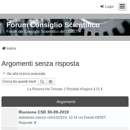
Login
Forum Consiglio Scientifico
Forum del Consiglio Scientifico del DIITET
Indice
Argomenti senza risposta
Vai alla ricerca avanzata
Cerca
Ricerca Avanzata
La Ricerca Ha Trovato 2 Risultati •Pagina
1
Di
1
Argomenti
Riunione CSD 30-09-2019
da
lorenzo.crocco
»04/10/2019, 10:34 »in
Forum DIITET
Risposte:
0