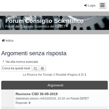
Login
Forum Consiglio Scientifico
Forum del Consiglio Scientifico del DIITET
Indice
Argomenti senza risposta
Vai alla ricerca avanzata
Cerca
Ricerca Avanzata
La Ricerca Ha Trovato 2 Risultati •Pagina
1
Di
1
Argomenti
Riunione CSD 30-09-2019
da
lorenzo.crocco
»04/10/2019, 10:34 »in
Forum DIITET
Risposte:
0