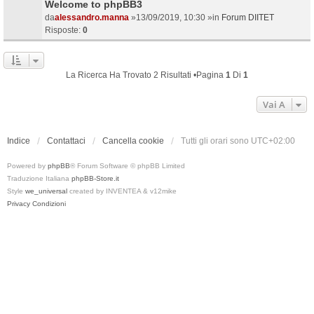
Welcome to phpBB3
da
alessandro.manna
»13/09/2019, 10:30 »in
Forum DIITET
Risposte:
0
La Ricerca Ha Trovato 2 Risultati •Pagina
1
Di
1
Vai A
Indice
Contattaci
Cancella cookie
Tutti gli orari sono
UTC+02:00
Powered by
phpBB
® Forum Software © phpBB Limited
Traduzione Italiana
phpBB-Store.it
Style
we_universal
created by INVENTEA & v12mike
Privacy
Condizioni