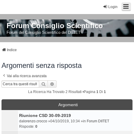
Login
Forum Consiglio Scientifico
Forum del Consiglio Scientifico del DIITET
Indice
Argomenti senza risposta
Vai alla ricerca avanzata
Cerca
Ricerca Avanzata
La Ricerca Ha Trovato 2 Risultati •Pagina
1
Di
1
Argomenti
Riunione CSD 30-09-2019
da
lorenzo.crocco
»04/10/2019, 10:34 »in
Forum DIITET
Risposte:
0