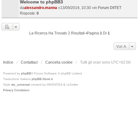
Welcome to phpBB3
da
alessandro.manna
»13/09/2019, 10:30 »in
Forum DIITET
Risposte:
0
La Ricerca Ha Trovato 2 Risultati •Pagina
1
Di
1
Vai A
Indice
Contattaci
Cancella cookie
Tutti gli orari sono
UTC+02:00
Powered by
phpBB
® Forum Software © phpBB Limited
Traduzione Italiana
phpBB-Store.it
Style
we_universal
created by INVENTEA & v12mike
Privacy
Condizioni