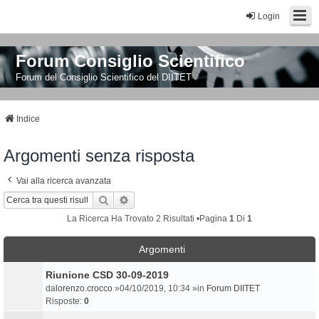
Login
Forum Consiglio Scientifico
Forum del Consiglio Scientifico del DIITET
Indice
Argomenti senza risposta
Vai alla ricerca avanzata
Cerca
Ricerca Avanzata
La Ricerca Ha Trovato 2 Risultati •Pagina
1
Di
1
Argomenti
Riunione CSD 30-09-2019
da
lorenzo.crocco
»04/10/2019, 10:34 »in
Forum DIITET
Risposte:
0