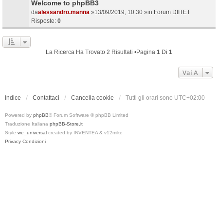
Welcome to phpBB3
da
alessandro.manna
»13/09/2019, 10:30 »in
Forum DIITET
Risposte:
0
La Ricerca Ha Trovato 2 Risultati •Pagina
1
Di
1
Vai A
Indice
Contattaci
Cancella cookie
Tutti gli orari sono
UTC+02:00
Powered by
phpBB
® Forum Software © phpBB Limited
Traduzione Italiana
phpBB-Store.it
Style
we_universal
created by INVENTEA & v12mike
Privacy
Condizioni