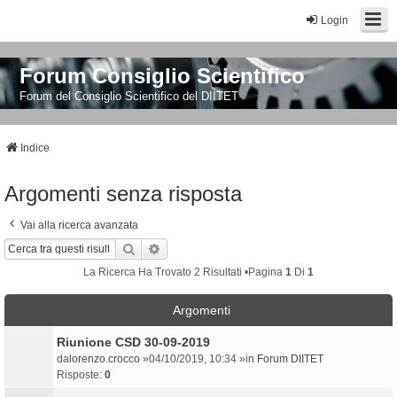
Login
Forum Consiglio Scientifico
Forum del Consiglio Scientifico del DIITET
Indice
Argomenti senza risposta
Vai alla ricerca avanzata
Cerca
Ricerca Avanzata
La Ricerca Ha Trovato 2 Risultati •Pagina
1
Di
1
Argomenti
Riunione CSD 30-09-2019
da
lorenzo.crocco
»04/10/2019, 10:34 »in
Forum DIITET
Risposte:
0