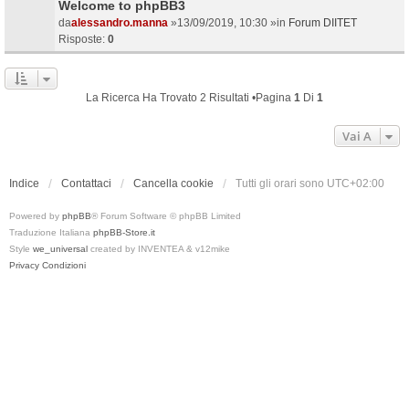
Welcome to phpBB3
da
alessandro.manna
»13/09/2019, 10:30 »in
Forum DIITET
Risposte:
0
La Ricerca Ha Trovato 2 Risultati •Pagina
1
Di
1
Vai A
Indice
Contattaci
Cancella cookie
Tutti gli orari sono
UTC+02:00
Powered by
phpBB
® Forum Software © phpBB Limited
Traduzione Italiana
phpBB-Store.it
Style
we_universal
created by INVENTEA & v12mike
Privacy
Condizioni