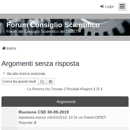
Login
Forum Consiglio Scientifico
Forum del Consiglio Scientifico del DIITET
Indice
Argomenti senza risposta
Vai alla ricerca avanzata
Cerca
Ricerca Avanzata
La Ricerca Ha Trovato 2 Risultati •Pagina
1
Di
1
Argomenti
Riunione CSD 30-09-2019
da
lorenzo.crocco
»04/10/2019, 10:34 »in
Forum DIITET
Risposte:
0