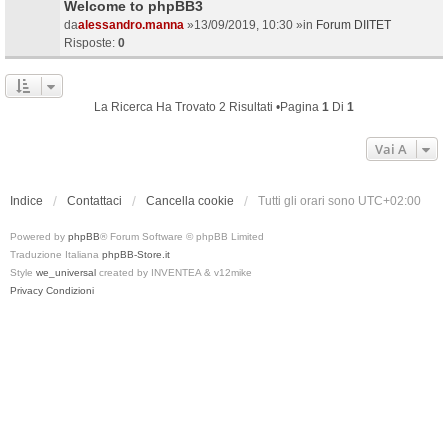
Welcome to phpBB3
da
alessandro.manna
»13/09/2019, 10:30 »in
Forum DIITET
Risposte:
0
La Ricerca Ha Trovato 2 Risultati •Pagina
1
Di
1
Vai A
Indice
Contattaci
Cancella cookie
Tutti gli orari sono
UTC+02:00
Powered by
phpBB
® Forum Software © phpBB Limited
Traduzione Italiana
phpBB-Store.it
Style
we_universal
created by INVENTEA & v12mike
Privacy
Condizioni