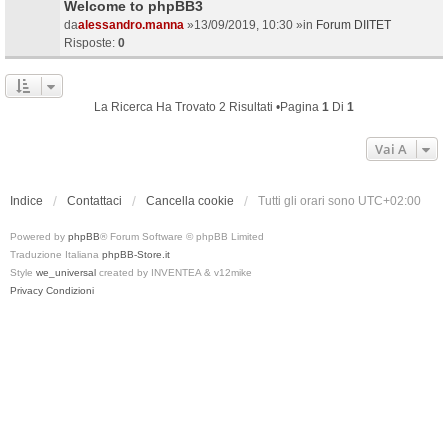
Welcome to phpBB3
da
alessandro.manna
»13/09/2019, 10:30 »in
Forum DIITET
Risposte:
0
La Ricerca Ha Trovato 2 Risultati •Pagina
1
Di
1
Vai A
Indice
Contattaci
Cancella cookie
Tutti gli orari sono
UTC+02:00
Powered by
phpBB
® Forum Software © phpBB Limited
Traduzione Italiana
phpBB-Store.it
Style
we_universal
created by INVENTEA & v12mike
Privacy
Condizioni