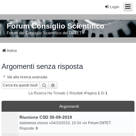
Login
Forum Consiglio Scientifico
Forum del Consiglio Scientifico del DIITET
Indice
Argomenti senza risposta
Vai alla ricerca avanzata
Cerca
Ricerca Avanzata
La Ricerca Ha Trovato 2 Risultati •Pagina
1
Di
1
Argomenti
Riunione CSD 30-09-2019
da
lorenzo.crocco
»04/10/2019, 10:34 »in
Forum DIITET
Risposte:
0