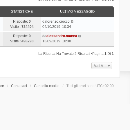
STATISTICHE
ULTIMO MESSAGGIO
Risposte:
0
da
lorenzo.crocco
Visite :
724404
04/10/2019, 10:34
Risposte:
0
da
alessandro.manna
Visite :
498290
13/09/2019, 10:30
La Ricerca Ha Trovato 2 Risultati •Pagina
1
Di
1
Vai A
ice
Contattaci
Cancella cookie
Tutti gli orari sono
UTC+02:00