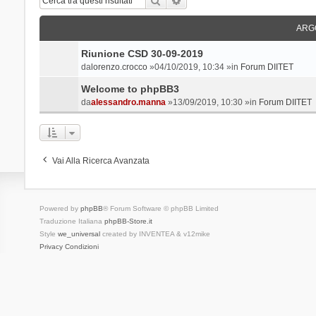
ARG
Riunione CSD 30-09-2019
da
lorenzo.crocco
»04/10/2019, 10:34 »in
Forum DIITET
Welcome to phpBB3
da
alessandro.manna
»13/09/2019, 10:30 »in
Forum DIITET
Vai Alla Ricerca Avanzata
Powered by
phpBB
® Forum Software © phpBB Limited
Traduzione Italiana
phpBB-Store.it
Style
we_universal
created by INVENTEA & v12mike
Privacy
Condizioni