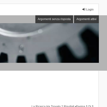
Login
Argomenti senza risposta
Argomenti attivi
La Ricerca Ha Trovato 2 Risultati •Pagina
1
Di
1