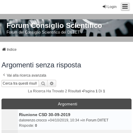
Login
Forum Consiglio Scientifico
Forum del Consiglio Scientifico del DIITET
Indice
Argomenti senza risposta
Vai alla ricerca avanzata
Cerca
Ricerca Avanzata
La Ricerca Ha Trovato 2 Risultati •Pagina
1
Di
1
Argomenti
Riunione CSD 30-09-2019
da
lorenzo.crocco
»04/10/2019, 10:34 »in
Forum DIITET
Risposte:
0