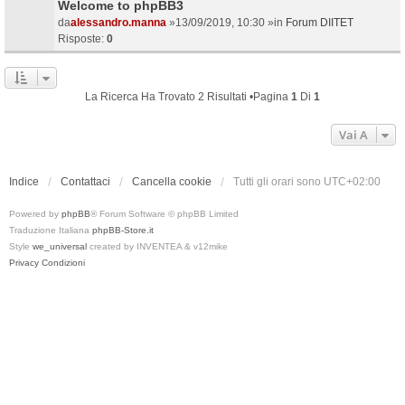
Welcome to phpBB3
da
alessandro.manna
»13/09/2019, 10:30 »in
Forum DIITET
Risposte:
0
La Ricerca Ha Trovato 2 Risultati •Pagina
1
Di
1
Vai A
Indice
Contattaci
Cancella cookie
Tutti gli orari sono
UTC+02:00
Powered by
phpBB
® Forum Software © phpBB Limited
Traduzione Italiana
phpBB-Store.it
Style
we_universal
created by INVENTEA & v12mike
Privacy
Condizioni