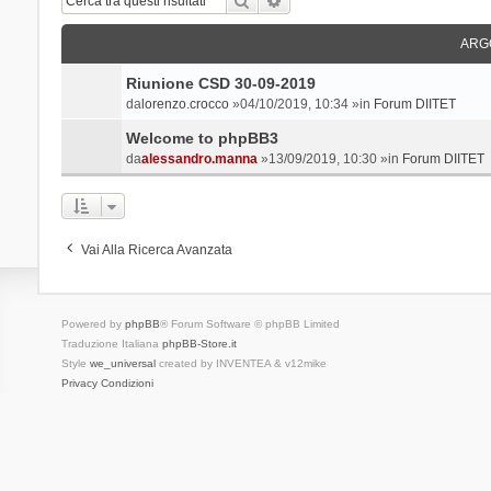
ARG
Riunione CSD 30-09-2019
da
lorenzo.crocco
»04/10/2019, 10:34 »in
Forum DIITET
Welcome to phpBB3
da
alessandro.manna
»13/09/2019, 10:30 »in
Forum DIITET
Vai Alla Ricerca Avanzata
Powered by
phpBB
® Forum Software © phpBB Limited
Traduzione Italiana
phpBB-Store.it
Style
we_universal
created by INVENTEA & v12mike
Privacy
Condizioni