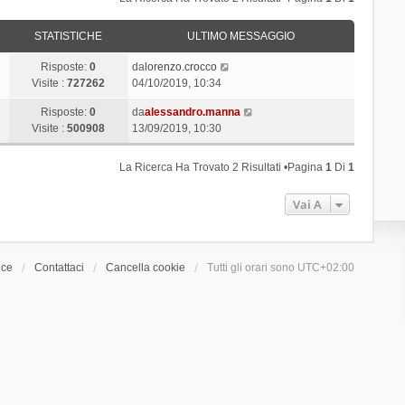
STATISTICHE
ULTIMO MESSAGGIO
Risposte:
0
da
lorenzo.crocco
Visite :
727262
04/10/2019, 10:34
Risposte:
0
da
alessandro.manna
Visite :
500908
13/09/2019, 10:30
La Ricerca Ha Trovato 2 Risultati •Pagina
1
Di
1
Vai A
ice
Contattaci
Cancella cookie
Tutti gli orari sono
UTC+02:00