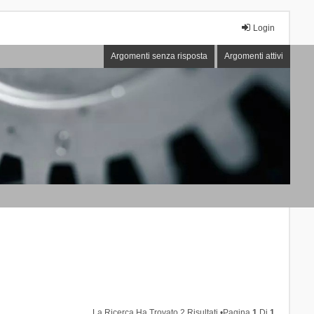
Login
Argomenti senza risposta
Argomenti attivi
La Ricerca Ha Trovato 2 Risultati •Pagina
1
Di
1