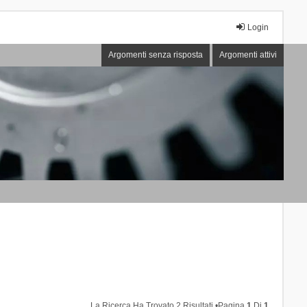
Login
Argomenti senza risposta
Argomenti attivi
La Ricerca Ha Trovato 2 Risultati •Pagina
1
Di
1