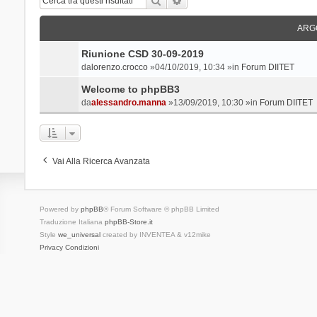
ARG
Riunione CSD 30-09-2019
da
lorenzo.crocco
»04/10/2019, 10:34 »in
Forum DIITET
Welcome to phpBB3
da
alessandro.manna
»13/09/2019, 10:30 »in
Forum DIITET
Vai Alla Ricerca Avanzata
Powered by
phpBB
® Forum Software © phpBB Limited
Traduzione Italiana
phpBB-Store.it
Style
we_universal
created by INVENTEA & v12mike
Privacy
Condizioni