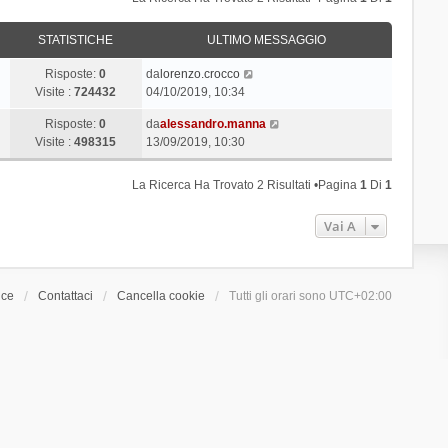
STATISTICHE
ULTIMO MESSAGGIO
Risposte:
0
da
lorenzo.crocco
Visite :
724432
04/10/2019, 10:34
Risposte:
0
da
alessandro.manna
Visite :
498315
13/09/2019, 10:30
La Ricerca Ha Trovato 2 Risultati •Pagina
1
Di
1
Vai A
ice
Contattaci
Cancella cookie
Tutti gli orari sono
UTC+02:00