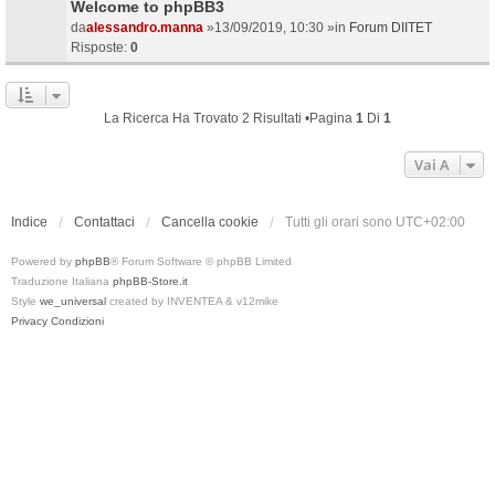
Welcome to phpBB3
da
alessandro.manna
»13/09/2019, 10:30 »in
Forum DIITET
Risposte:
0
La Ricerca Ha Trovato 2 Risultati •Pagina
1
Di
1
Vai A
Indice
Contattaci
Cancella cookie
Tutti gli orari sono
UTC+02:00
Powered by
phpBB
® Forum Software © phpBB Limited
Traduzione Italiana
phpBB-Store.it
Style
we_universal
created by INVENTEA & v12mike
Privacy
Condizioni