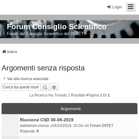
Login
Forum Consiglio Scientifico
Forum del Consiglio Scientifico del DIITET
Indice
Argomenti senza risposta
Vai alla ricerca avanzata
Cerca
Ricerca Avanzata
La Ricerca Ha Trovato 2 Risultati •Pagina
1
Di
1
Argomenti
Riunione CSD 30-09-2019
da
lorenzo.crocco
»04/10/2019, 10:34 »in
Forum DIITET
Risposte:
0