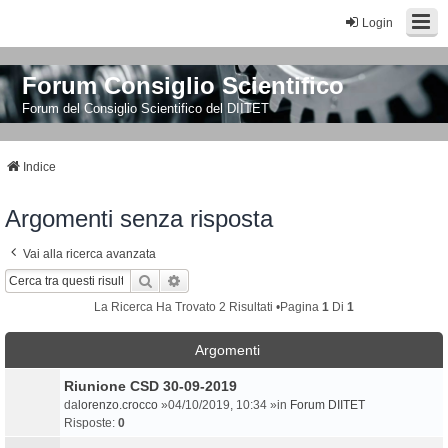
Login
Forum Consiglio Scientifico
Forum del Consiglio Scientifico del DIITET
Indice
Argomenti senza risposta
Vai alla ricerca avanzata
Cerca
Ricerca Avanzata
La Ricerca Ha Trovato 2 Risultati •Pagina
1
Di
1
Argomenti
Riunione CSD 30-09-2019
da
lorenzo.crocco
»04/10/2019, 10:34 »in
Forum DIITET
Risposte:
0