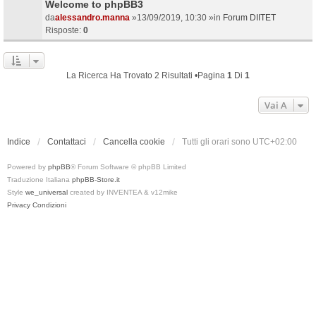
Welcome to phpBB3
da
alessandro.manna
»13/09/2019, 10:30 »in
Forum DIITET
Risposte:
0
La Ricerca Ha Trovato 2 Risultati •Pagina
1
Di
1
Vai A
Indice
Contattaci
Cancella cookie
Tutti gli orari sono
UTC+02:00
Powered by
phpBB
® Forum Software © phpBB Limited
Traduzione Italiana
phpBB-Store.it
Style
we_universal
created by INVENTEA & v12mike
Privacy
Condizioni