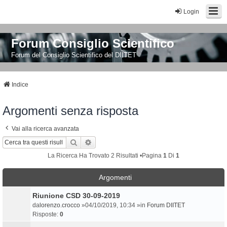
Login
Forum Consiglio Scientifico
Forum del Consiglio Scientifico del DIITET
Indice
Argomenti senza risposta
Vai alla ricerca avanzata
Cerca
Ricerca Avanzata
La Ricerca Ha Trovato 2 Risultati •Pagina
1
Di
1
Argomenti
Riunione CSD 30-09-2019
da
lorenzo.crocco
»04/10/2019, 10:34 »in
Forum DIITET
Risposte:
0