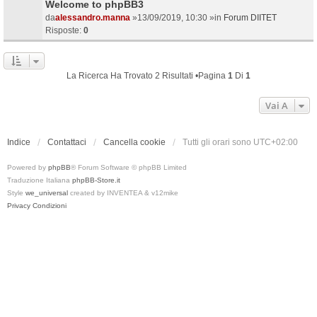
Welcome to phpBB3
da
alessandro.manna
»13/09/2019, 10:30 »in
Forum DIITET
Risposte:
0
La Ricerca Ha Trovato 2 Risultati •Pagina
1
Di
1
Vai A
Indice
Contattaci
Cancella cookie
Tutti gli orari sono
UTC+02:00
Powered by
phpBB
® Forum Software © phpBB Limited
Traduzione Italiana
phpBB-Store.it
Style
we_universal
created by INVENTEA & v12mike
Privacy
Condizioni