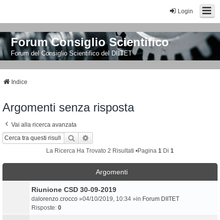
Login
Forum Consiglio Scientifico
Forum del Consiglio Scientifico del DIITET
Indice
Argomenti senza risposta
Vai alla ricerca avanzata
Cerca
Ricerca Avanzata
La Ricerca Ha Trovato 2 Risultati •Pagina
1
Di
1
Argomenti
Riunione CSD 30-09-2019
da
lorenzo.crocco
»04/10/2019, 10:34 »in
Forum DIITET
Risposte:
0