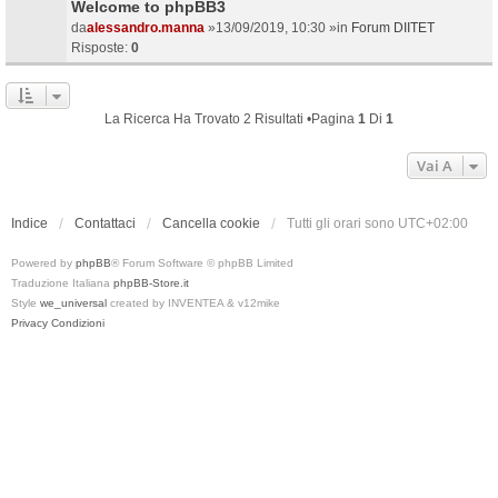
Welcome to phpBB3
da
alessandro.manna
»13/09/2019, 10:30 »in
Forum DIITET
Risposte:
0
La Ricerca Ha Trovato 2 Risultati •Pagina
1
Di
1
Vai A
Indice
Contattaci
Cancella cookie
Tutti gli orari sono
UTC+02:00
Powered by
phpBB
® Forum Software © phpBB Limited
Traduzione Italiana
phpBB-Store.it
Style
we_universal
created by INVENTEA & v12mike
Privacy
Condizioni