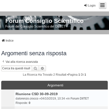
Login
Forum Consiglio Scientifico
Forum del Consiglio Scientifico del DIITET
Indice
Argomenti senza risposta
Vai alla ricerca avanzata
Cerca
Ricerca Avanzata
La Ricerca Ha Trovato 2 Risultati •Pagina
1
Di
1
Argomenti
Riunione CSD 30-09-2019
da
lorenzo.crocco
»04/10/2019, 10:34 »in
Forum DIITET
Risposte:
0