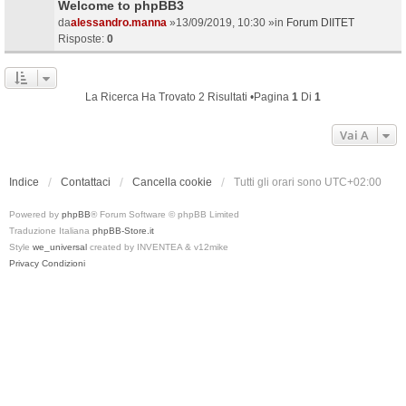
Welcome to phpBB3
da
alessandro.manna
»13/09/2019, 10:30 »in
Forum DIITET
Risposte:
0
La Ricerca Ha Trovato 2 Risultati •Pagina
1
Di
1
Vai A
Indice
Contattaci
Cancella cookie
Tutti gli orari sono
UTC+02:00
Powered by
phpBB
® Forum Software © phpBB Limited
Traduzione Italiana
phpBB-Store.it
Style
we_universal
created by INVENTEA & v12mike
Privacy
Condizioni