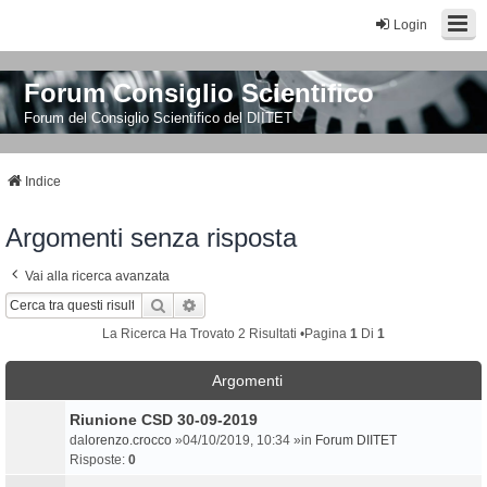
Login
Forum Consiglio Scientifico
Forum del Consiglio Scientifico del DIITET
Indice
Argomenti senza risposta
Vai alla ricerca avanzata
Cerca
Ricerca Avanzata
La Ricerca Ha Trovato 2 Risultati •Pagina
1
Di
1
Argomenti
Riunione CSD 30-09-2019
da
lorenzo.crocco
»04/10/2019, 10:34 »in
Forum DIITET
Risposte:
0