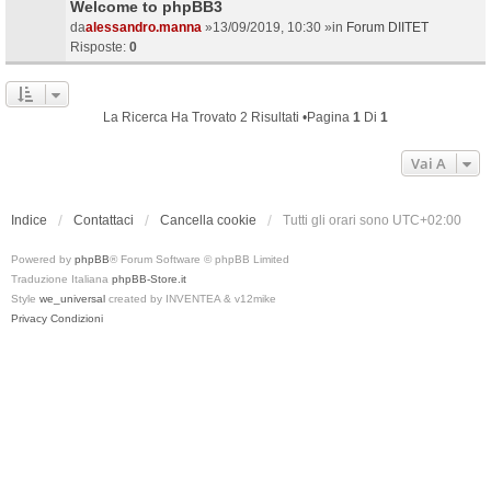
Welcome to phpBB3
da
alessandro.manna
»13/09/2019, 10:30 »in
Forum DIITET
Risposte:
0
La Ricerca Ha Trovato 2 Risultati •Pagina
1
Di
1
Vai A
Indice
Contattaci
Cancella cookie
Tutti gli orari sono
UTC+02:00
Powered by
phpBB
® Forum Software © phpBB Limited
Traduzione Italiana
phpBB-Store.it
Style
we_universal
created by INVENTEA & v12mike
Privacy
Condizioni