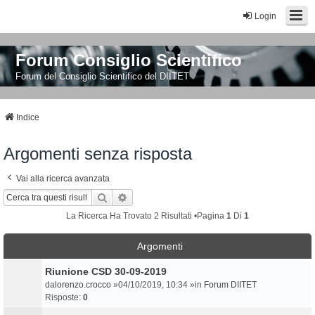
Login
Forum Consiglio Scientifico
Forum del Consiglio Scientifico del DIITET
Indice
Argomenti senza risposta
Vai alla ricerca avanzata
Cerca
Ricerca Avanzata
La Ricerca Ha Trovato 2 Risultati •Pagina
1
Di
1
Argomenti
Riunione CSD 30-09-2019
da
lorenzo.crocco
»04/10/2019, 10:34 »in
Forum DIITET
Risposte:
0