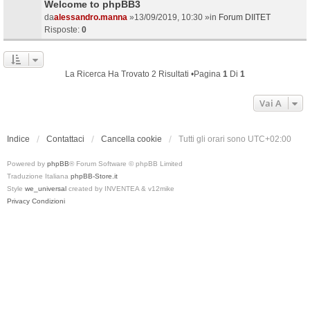
Welcome to phpBB3
da
alessandro.manna
»13/09/2019, 10:30 »in
Forum DIITET
Risposte:
0
La Ricerca Ha Trovato 2 Risultati •Pagina
1
Di
1
Vai A
Indice
Contattaci
Cancella cookie
Tutti gli orari sono
UTC+02:00
Powered by
phpBB
® Forum Software © phpBB Limited
Traduzione Italiana
phpBB-Store.it
Style
we_universal
created by INVENTEA & v12mike
Privacy
Condizioni