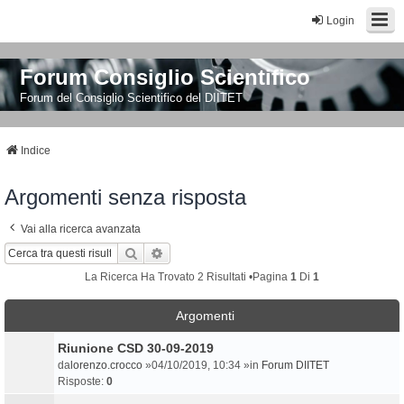
Login
Forum Consiglio Scientifico
Forum del Consiglio Scientifico del DIITET
Indice
Argomenti senza risposta
Vai alla ricerca avanzata
Cerca
Ricerca Avanzata
La Ricerca Ha Trovato 2 Risultati •Pagina
1
Di
1
Argomenti
Riunione CSD 30-09-2019
da
lorenzo.crocco
»04/10/2019, 10:34 »in
Forum DIITET
Risposte:
0