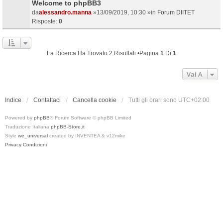
Welcome to phpBB3
da
alessandro.manna
»13/09/2019, 10:30 »in
Forum DIITET
Risposte:
0
La Ricerca Ha Trovato 2 Risultati •Pagina
1
Di
1
Vai A
Indice
Contattaci
Cancella cookie
Tutti gli orari sono
UTC+02:00
Powered by
phpBB
® Forum Software © phpBB Limited
Traduzione Italiana
phpBB-Store.it
Style
we_universal
created by INVENTEA & v12mike
Privacy
Condizioni