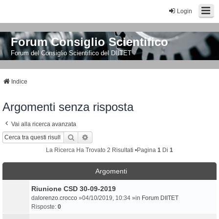
Login
Forum Consiglio Scientifico
Forum del Consiglio Scientifico del DIITET
Indice
Argomenti senza risposta
Vai alla ricerca avanzata
Cerca
Ricerca Avanzata
La Ricerca Ha Trovato 2 Risultati •Pagina
1
Di
1
Argomenti
Riunione CSD 30-09-2019
da
lorenzo.crocco
»04/10/2019, 10:34 »in
Forum DIITET
Risposte:
0