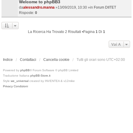
Welcome to phpBB3
da
alessandro.manna
»13/09/2019, 10:30 »in
Forum DIITET
Risposte:
0
La Ricerca Ha Trovato 2 Risultati •Pagina
1
Di
1
Vai A
Indice
Contattaci
Cancella cookie
Tutti gli orari sono
UTC+02:00
Powered by
phpBB
® Forum Software © phpBB Limited
Traduzione Italiana
phpBB-Store.it
Style
we_universal
created by INVENTEA & v12mike
Privacy
Condizioni