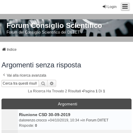
Login
Forum Consiglio Scientifico
Forum del Consiglio Scientifico del DIITET
Indice
Argomenti senza risposta
Vai alla ricerca avanzata
Cerca
Ricerca Avanzata
La Ricerca Ha Trovato 2 Risultati •Pagina
1
Di
1
Argomenti
Riunione CSD 30-09-2019
da
lorenzo.crocco
»04/10/2019, 10:34 »in
Forum DIITET
Risposte:
0