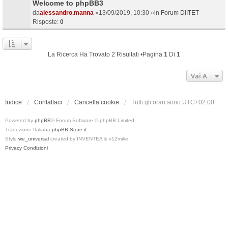
Welcome to phpBB3
da
alessandro.manna
»13/09/2019, 10:30 »in
Forum DIITET
Risposte:
0
La Ricerca Ha Trovato 2 Risultati •Pagina
1
Di
1
Vai A
Indice
Contattaci
Cancella cookie
Tutti gli orari sono
UTC+02:00
Powered by
phpBB
® Forum Software © phpBB Limited
Traduzione Italiana
phpBB-Store.it
Style
we_universal
created by INVENTEA & v12mike
Privacy
Condizioni