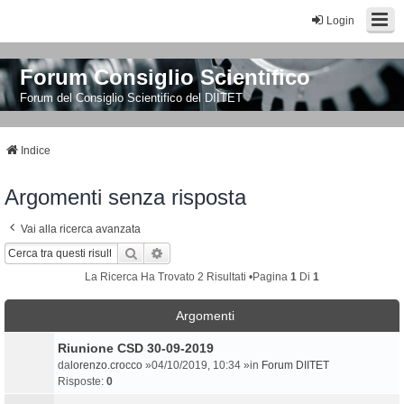
Login
Forum Consiglio Scientifico
Forum del Consiglio Scientifico del DIITET
Indice
Argomenti senza risposta
Vai alla ricerca avanzata
Cerca
Ricerca Avanzata
La Ricerca Ha Trovato 2 Risultati •Pagina
1
Di
1
Argomenti
Riunione CSD 30-09-2019
da
lorenzo.crocco
»04/10/2019, 10:34 »in
Forum DIITET
Risposte:
0