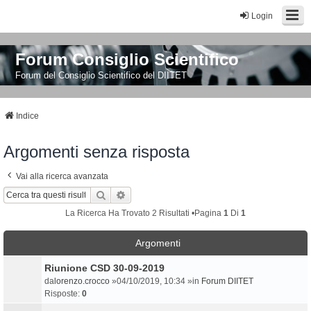
Login
Forum Consiglio Scientifico
Forum del Consiglio Scientifico del DIITET
Indice
Argomenti senza risposta
Vai alla ricerca avanzata
Cerca
Ricerca Avanzata
La Ricerca Ha Trovato 2 Risultati •Pagina
1
Di
1
Argomenti
Riunione CSD 30-09-2019
da
lorenzo.crocco
»04/10/2019, 10:34 »in
Forum DIITET
Risposte:
0